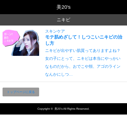
ニキビ
スキンケア
モテ肌めざして！しつこいニキビの治
し方
ニキビが出やすい肌質ってありますよね？
女の子にとって、ニキビは本当にやっかい
なものだから、おでこや頬、アゴのライン
なんかにしつ…
トップページに戻る
Copyright ©
美20's
All Rights Reserved.