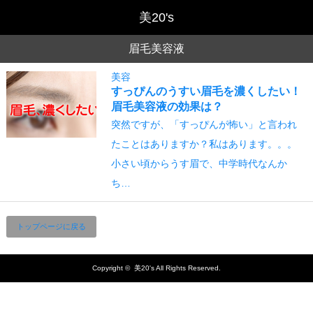
眉毛美容液
美容
すっぴんのうすい眉毛を濃くしたい！
眉毛美容液の効果は？
突然ですが、「すっぴんが怖い」と言われ
たことはありますか？私はあります。。。
小さい頃からうす眉で、中学時代なんか
ち…
トップページに戻る
Copyright ©
美20's
All Rights Reserved.